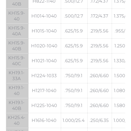
H822-1140
.500/12.7
.172/4.37
1.375/34
40B
KH15.9-
H1014-1040
.500/12.7
.172/4.37
1.375/34
40
KH15.9-
H1015-1040
.625/15.9
.219/5.56
.955/24
40A
KH15.9-
H1020-1040
.625/15.9
.219/5.56
1.250/31
40B
KH15.9-
H1021-1040
.625/15.9
.219/5.56
1.330/33
40C
KH19.1-
H1224-1033
.750/19.1
.260/6.60
1.500/38
33A
KH19.1-
H1217-1040
.750/19.1
.260/6.60
1.080/27
40
KH19.1-
H1225-1040
.750/19.1
.260/6.60
1.580/40
40B
KH25.4-
H1616-1040
1.000/25.4
.250/6.35
1.000/25
40