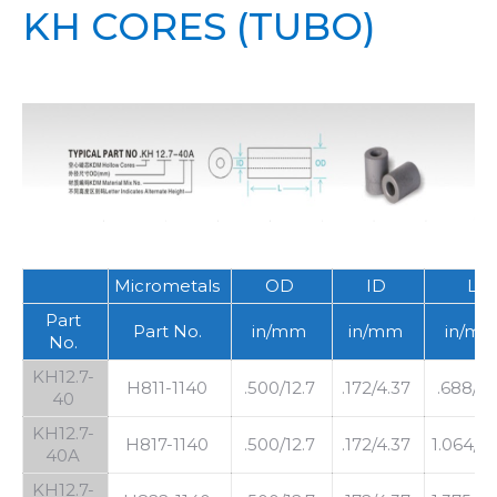
KH CORES (TUBO)
Micrometals
OD
ID
L
Part
Part No.
in/mm
in/mm
in/m
No.
KH12.7-
H811-1140
.500/12.7
.172/4.37
.688/17
40
KH12.7-
H817-1140
.500/12.7
.172/4.37
1.064/27
40A
KH12.7-