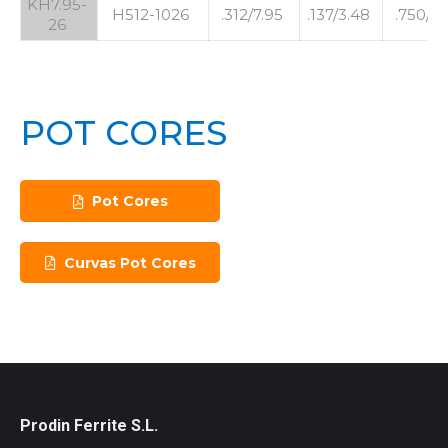
KH7.95-
H512-1026
.312/7.95
.137/3.48
.750/19
26
POT CORES
Pot Cores
Curvas Pot Cores
Prodin Ferrite S.L.