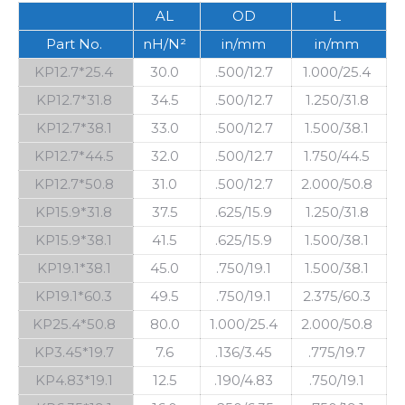
AL
OD
L
Part No.
nH/N²
in/mm
in/mm
KP12.7*25.4
30.0
.500/12.7
1.000/25.4
KP12.7*31.8
34.5
.500/12.7
1.250/31.8
KP12.7*38.1
33.0
.500/12.7
1.500/38.1
KP12.7*44.5
32.0
.500/12.7
1.750/44.5
KP12.7*50.8
31.0
.500/12.7
2.000/50.8
KP15.9*31.8
37.5
.625/15.9
1.250/31.8
KP15.9*38.1
41.5
.625/15.9
1.500/38.1
KP19.1*38.1
45.0
.750/19.1
1.500/38.1
KP19.1*60.3
49.5
.750/19.1
2.375/60.3
KP25.4*50.8
80.0
1.000/25.4
2.000/50.8
KP3.45*19.7
7.6
.136/3.45
.775/19.7
KP4.83*19.1
12.5
.190/4.83
.750/19.1