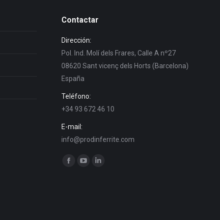
Contactar
Dirección:
Pol. Ind. Molí dels Frares, Calle A nº27
08620 Sant vicenç dels Horts (Barcelona)
España
Teléfono:
+34 93 672 46 10
E-mail:
info@prodinferrite.com
Encuéntranos en:
Facebook
YouTube
Linkedin
page
page
page
opens
opens
opens
in
in
in
new
new
new