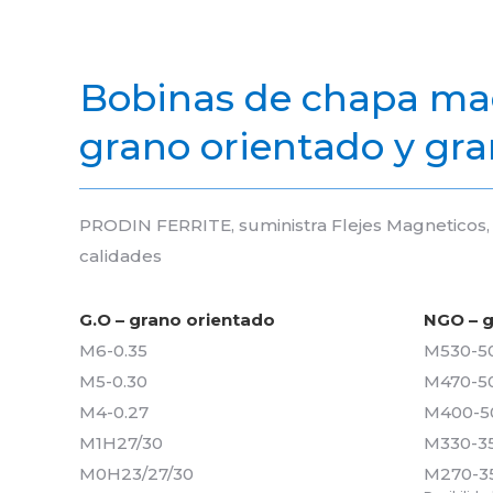
Bobinas de chapa magné
grano orientado y gra
PRODIN FERRITE, suministra Flejes Magneticos, B
calidades
G.O – grano orientado
NGO – g
M6-0.35
M530-5
M5-0.30
M470-5
M4-0.27
M400-5
M1H27/30
M330-3
M0H23/27/30
M270-35