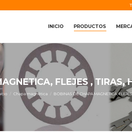
T
INICIO
PRODUCTOS
MERC
AGNETICA, FLEJES , TIRAS,
Estás aquí:
nicio
Chapa magnética
BOBINAS DE CHAPA MAGNETICA, FLEJE