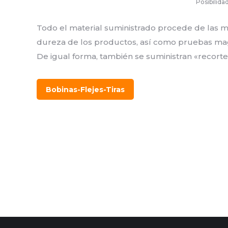
Posibilida
Todo el material suministrado procede de las m
dureza de los productos, así como pruebas mag
De igual forma, también se suministran «recortes
Bobinas-Flejes-Tiras