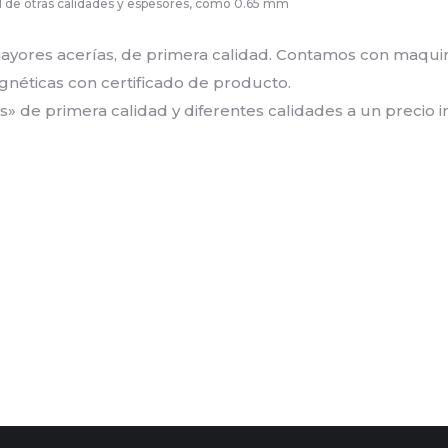
d de otras calidades y espesores, como 0.65 mm
ayores acerías, de primera calidad. Contamos con maquin
néticas con certificado de producto.
» de primera calidad y diferentes calidades a un precio in