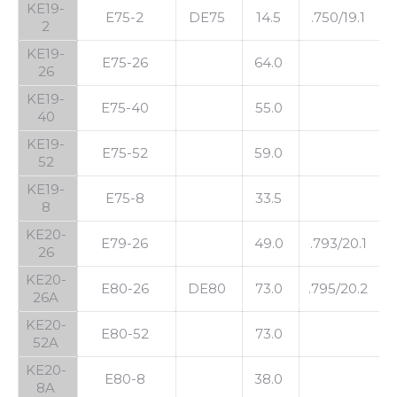
KE19-
E75-2
DE75
14.5
.750/19.1
2
KE19-
E75-26
64.0
26
KE19-
E75-40
55.0
40
KE19-
E75-52
59.0
52
KE19-
E75-8
33.5
8
KE20-
E79-26
49.0
.793/20.1
.
26
KE20-
E80-26
DE80
73.0
.795/20.2
26A
KE20-
E80-52
73.0
52A
KE20-
E80-8
38.0
8A