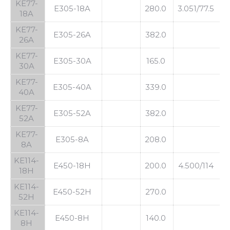
KE77-
E305-18A
280.0
3.051/77.5
3
18A
KE77-
E305-26A
382.0
26A
KE77-
E305-30A
165.0
30A
KE77-
E305-40A
339.0
40A
KE77-
E305-52A
382.0
52A
KE77-
E305-8A
208.0
8A
KE114-
E450-18H
200.0
4.500/114
3
18H
KE114-
E450-52H
270.0
52H
KE114-
E450-8H
140.0
8H