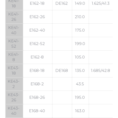
KE41-
E162-18
DE162
149.0
1.625/41.3
1
18
KE41-
E162-26
210.0
26
KE41-
E162-40
175.0
40
KE41-
E162-52
199.0
52
KE41-
E162-8
105.0
8
KE43-
E168-18
DE168
135.0
1.685/42.8
1
18
KE43-
E168-2
43.5
2
KE43-
E168-26
195.0
26
KE43-
E168-40
163.0
40