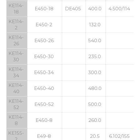
KE114-
E450-18
DE405
400.0
4.500/114
3
18
KE114-
E450-2
132.0
2
KE114-
E450-26
540.0
26
KE114-
E450-30
235.0
30
KE114-
E450-34
300.0
34
KE114-
E450-40
480.0
40
KE114-
E450-52
500.0
52
KE114-
E450-8
260.0
8
KE155-
E49-8
20.5
6.102/155
2