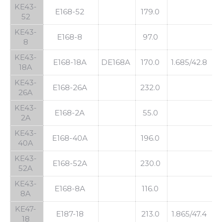
KE43-
E168-52
179.0
52
KE43-
E168-8
97.0
8
KE43-
E168-18A
DE168A
170.0
1.685/42.8
1
18A
KE43-
E168-26A
232.0
26A
KE43-
E168-2A
55.0
2A
KE43-
E168-40A
196.0
40A
KE43-
E168-52A
230.0
52A
KE43-
E168-8A
116.0
8A
KE47-
E187-18
213.0
1.865/47.4
1
18