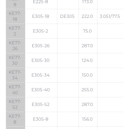
E225-8
173.0
8
KE77-
E305-18
DE305
222.0
3.051/77.5
3
18
KE77-
E305-2
75.0
2
KE77-
E305-26
287.0
26
KE77-
E305-30
124.0
30
KE77-
E305-34
150.0
34
KE77-
E305-40
255.0
40
KE77-
E305-52
287.0
52
KE77-
E305-8
156.0
8