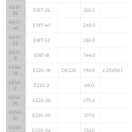
KE47-
E187-26
265.0
26
KE47-
E187-40
240.0
40
KE47-
E187-52
265.0
52
KE47-
E187-8
144.0
8
KE56-
E220-18
DE220
196.0
2.210/56.1
2
18
KE56-
E220-2
69.0
2
KE56-
E220-26
275.0
26
KE56-
E220-30
107.0
30
KE56-
E220-34
136.0