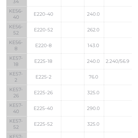
34
KE56-
E220-40
240.0
40
KE56-
E220-52
262.0
52
KE56-
E220-8
143.0
8
KE57-
E225-18
240.0
2.240/56.9
1
18
KE57-
E225-2
76.0
2
KE57-
E225-26
325.0
26
KE57-
E225-40
290.0
40
KE57-
E225-52
325.0
52
KE57-