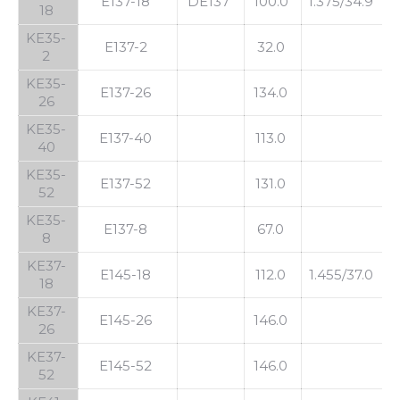
E137-18
DE137
100.0
1.375/34.9
1
18
KE35-
E137-2
32.0
2
KE35-
E137-26
134.0
26
KE35-
E137-40
113.0
40
KE35-
E137-52
131.0
52
KE35-
E137-8
67.0
8
KE37-
E145-18
112.0
1.455/37.0
1
18
KE37-
E145-26
146.0
26
KE37-
E145-52
146.0
52