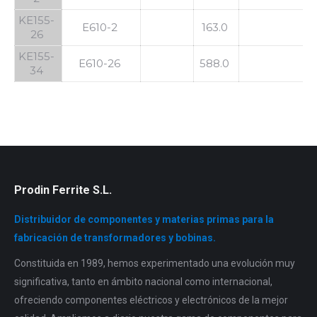
KE155-
E610-2
163.0
26
KE155-
E610-26
588.0
34
Prodin Ferrite S.L.
Distribuidor de componentes y materias primas para la
fabricación de transformadores y bobinas.
Constituida en 1989, hemos experimentado una evolución muy
significativa, tanto en ámbito nacional como internacional,
ofreciendo componentes eléctricos y electrónicos de la mejor