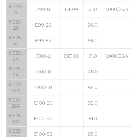
KE25-
E99-8
DE99
51.0
1.000/25.4
1
8
KE25-
E99-26
96.0
26
KE25-
E99-52
96.0
52
KE25-
E100-2
DE100
21.0
1.000/25.4
2A
KE25-
E100-8
48.0
8A
KE25-
E100-18
65.0
18A
KE25-
E100-26
92.0
26A
KE25-
E100-40
81.0
40A
KE25-
E100-52
85.0