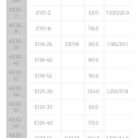
52A
KE26-
E101-2
53.0
1.020/25.9
2
KE26-
E101-8
116.0
8
KE30-
E118-26
DE118
90.0
1.185/30.1
1
26
KE30-
E118-40
80.0
40
KE30-
E118-52
90.0
52
KE32-
E125-26
134.0
1.255/31.8
1
26
KE32-
E125-33
63.5
33
KE32-
E125-40
113.0
40
KE35-