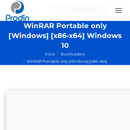
Buscar:
WinRAR Portable only
[Windows] [x86-x64] Windows
10
Estás aquí:
Inicio
Bootloaders
WinRAR Portable only [Windows] [x86-x64]…