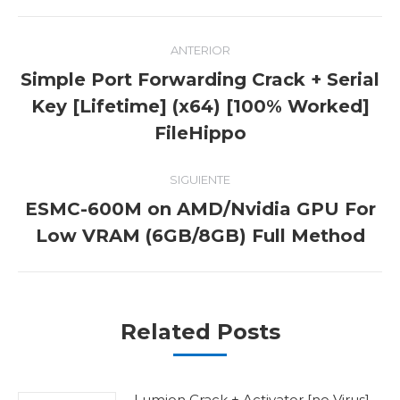
Navegación
ANTERIOR
entre
Simple Port Forwarding Crack + Serial
publicaciones
Publicación
Key [Lifetime] (x64) [100% Worked]
anterior:
FileHippo
SIGUIENTE
ESMC-600M on AMD/Nvidia GPU For
Publicación
Low VRAM (6GB/8GB) Full Method
siguiente:
Related Posts
Lumion Crack + Activator [no Virus]