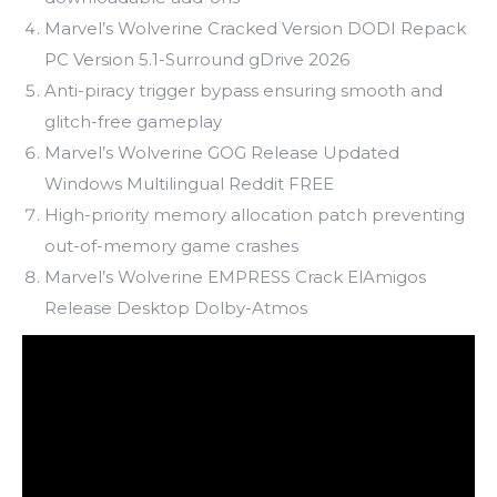
Marvel’s Wolverine Cracked Version DODI Repack
PC Version 5.1-Surround gDrive 2026
Anti-piracy trigger bypass ensuring smooth and
glitch-free gameplay
Marvel’s Wolverine GOG Release Updated
Windows Multilingual Reddit FREE
High-priority memory allocation patch preventing
out-of-memory game crashes
Marvel’s Wolverine EMPRESS Crack ElAmigos
Release Desktop Dolby-Atmos