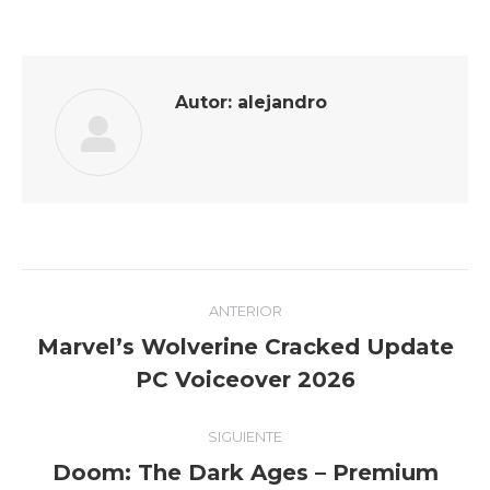
on
on
on
on
Facebook
Twitter
Pinterest
LinkedIn
Autor:
alejandro
Navegación
ANTERIOR
entre
Marvel’s Wolverine Cracked Update
Publicación
publicaciones
PC Voiceover 2026
anterior:
SIGUIENTE
Doom: The Dark Ages – Premium