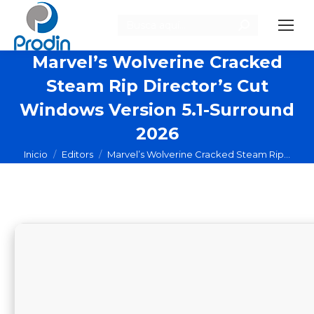
Buscar:
Marvel’s Wolverine Cracked
Steam Rip Director’s Cut
Windows Version 5.1-Surround
2026
Estás aquí:
Inicio
Editors
Marvel’s Wolverine Cracked Steam Rip…