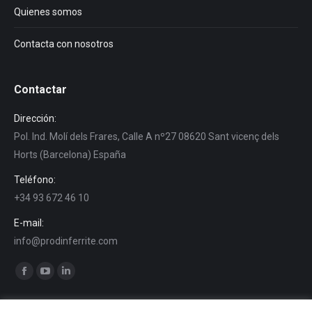
Quienes somos
Contacta con nosotros
Contactar
Dirección:
Pol. Ind. Molí dels Frares, Calle A nº27 08620 Sant vicenç dels
Horts (Barcelona) España
Teléfono:
+34 93 672 46 10
E-mail:
info@prodinferrite.com
Encuéntranos en:
Facebook
YouTube
Linkedin
page
page
page