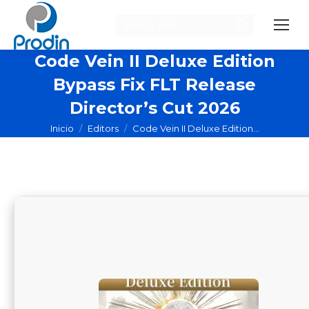
Buscar:
Code Vein II Deluxe Edition
Bypass Fix FLT Release
Director’s Cut 2026
Estás aquí:
Inicio
Editors
Code Vein II Deluxe Edition…