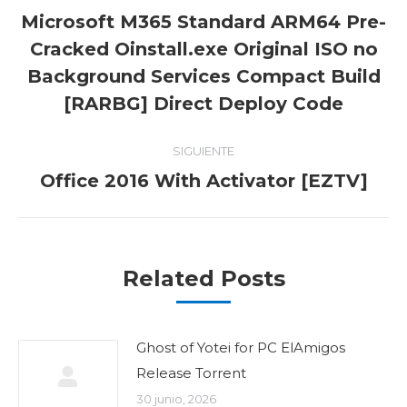
entre
Microsoft M365 Standard ARM64 Pre-
publicaciones
Cracked Oinstall.exe Original ISO no
Publicación
Background Services Compact Build
anterior:
[RARBG] Direct Deploy Code
SIGUIENTE
Publicación
Office 2016 With Activator [EZTV]
siguiente:
Related Posts
Ghost of Yotei for PC ElAmigos
Release Torrent
30 junio, 2026