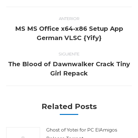
Navegación
ANTERIOR
entre
MS MS Office x64-x86 Setup App
Publicación
publicaciones
German VLSC {Yify}
anterior:
SIGUIENTE
The Blood of Dawnwalker Crack Tiny
Publicación
Girl Repack
siguiente:
Related Posts
Ghost of Yotei for PC ElAmigos