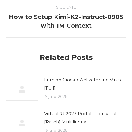
publicaciones
SIGUIENTE
How to Setup Kimi-K2-Instruct-0905
Publicación
with 1M Context
siguiente:
Related Posts
Lumion Crack + Activator [no Virus]
[Full]
19 julio, 2026
VirtualDJ 2023 Portable only Full
[Patch] Multilingual
16 julio, 2026