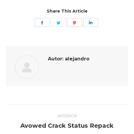
Share This Article
Share
Share
Share
Share
on
on
on
on
Facebook
Twitter
Pinterest
LinkedIn
Autor:
alejandro
Navegación
ANTERIOR
entre
Publicación
Avowed Crack Status Repack
anterior: