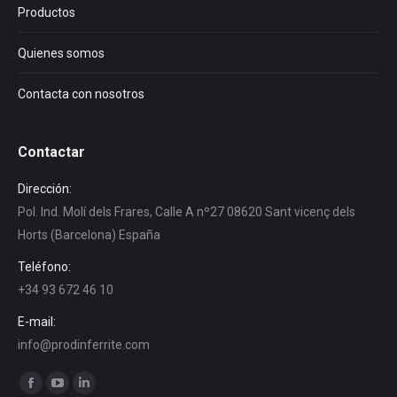
Productos
Quienes somos
Contacta con nosotros
Contactar
Dirección:
Pol. Ind. Molí dels Frares, Calle A nº27 08620 Sant vicenç dels
Horts (Barcelona) España
Teléfono:
+34 93 672 46 10
E-mail:
info@prodinferrite.com
Encuéntranos en:
Facebook
YouTube
Linkedin