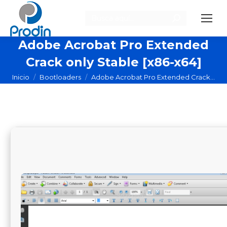
Buscar:
Adobe Acrobat Pro Extended
Crack only Stable [x86-x64]
Estás aquí:
Inicio
Bootloaders
Adobe Acrobat Pro Extended Crack…