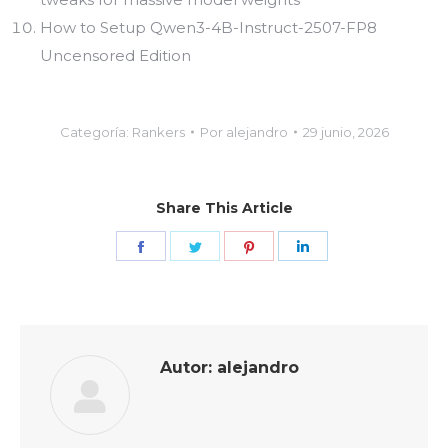
How to Setup Qwen3-4B-Instruct-2507-FP8
Uncensored Edition
Categoría:
Rankers
Por
alejandro
29 junio, 2026
Share This Article
Share
Share
Share
Share
on
on
on
on
Facebook
Twitter
Pinterest
LinkedIn
Autor:
alejandro