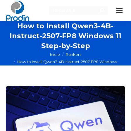
Buscar:
How to Install Qwen3-4B-
Instruct-2507-FP8 Windows 11
Step-by-Step
Estás aquí:
Inicio
Rankers
How to Install Qwen3-4B-Instruct-2507-FP8 Windows…