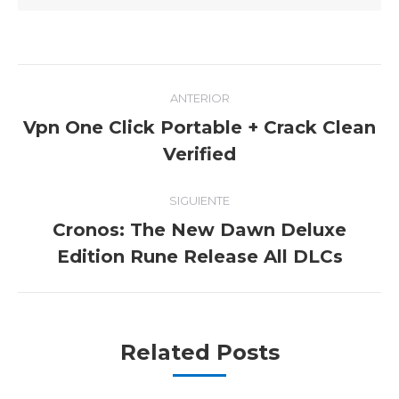
Navegación
ANTERIOR
entre
Vpn One Click Portable + Crack Clean
Publicación
publicaciones
Verified
anterior:
SIGUIENTE
Cronos: The New Dawn Deluxe
Publicación
Edition Rune Release All DLCs
siguiente:
Related Posts