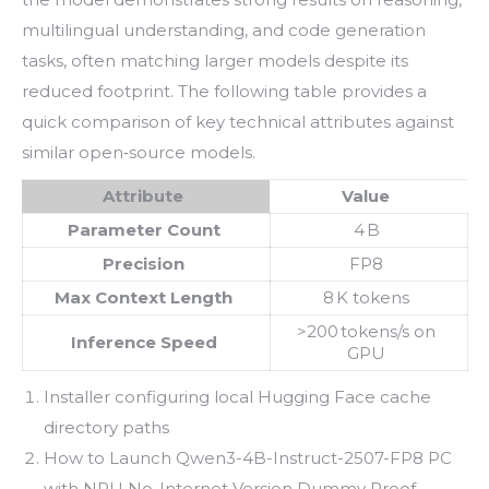
multilingual understanding, and code generation
tasks, often matching larger models despite its
reduced footprint. The following table provides a
quick comparison of key technical attributes against
similar open‑source models.
Attribute
Value
Parameter Count
4 B
Precision
FP8
Max Context Length
8 K tokens
>200 tokens/s on
Inference Speed
GPU
Installer configuring local Hugging Face cache
directory paths
How to Launch Qwen3-4B-Instruct-2507-FP8 PC
with NPU No-Internet Version Dummy Proof