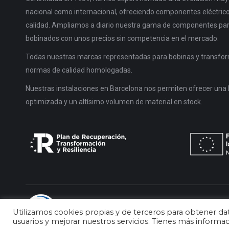
nacional como internacional, ofreciendo componentes eléctricos
calidad. Ampliamos a diario nuestra gama de componentes pa
bobinados con unos precios sin competencia en el mercado.
Todas nuestras marcas representadas para bobinas y transfor
normas de calidad homologadas.
Nuestras instalaciones en Barcelona nos permiten ofrecer una 
optimizada y un altísimo volumen de material en stock.
Prodin Ferrite © 2019 Todos los derechos reserva
Utilizamos cookies propias y de terceros para obtener da
Componentes y materias primas para la fabricaci
usuarios y mejorar nuestros servicios. Tienes más informa