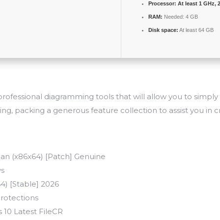
Processor:
At least 1 GHz, 
RAM:
Needed: 4 GB
Disk space:
At least 64 GB
, professional diagramming tools that will allow you to simpl
g, packing a generous feature collection to assist you in c
ean (x86x64) [Patch] Genuine
ys
4) [Stable] 2026
rotections
 10 Latest FileCR