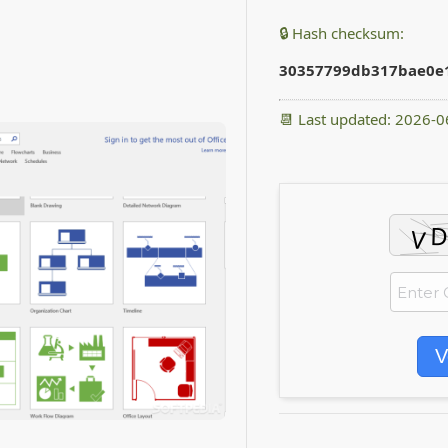
🔒 Hash checksum:
30357799db317bae0e
📆 Last updated: 2026-0
V