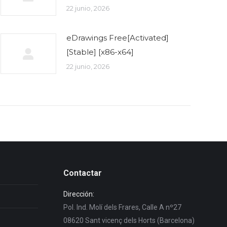
22 junio, 2026
eDrawings Free[Activated]
[Stable] [x86-x64]
22 junio, 2026
Contactar
Dirección:
Pol. Ind. Molí dels Frares, Calle A nº27
08620 Sant vicenç dels Horts (Barcelona)