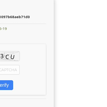
1097b68aeb71d0
6-19
erify