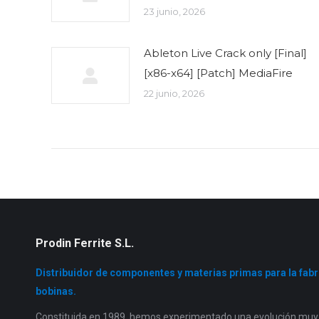
23 junio, 2026
Ableton Live Crack only [Final]
[x86-x64] [Patch] MediaFire
22 junio, 2026
Prodin Ferrite S.L.
Distribuidor de componentes y materias primas para la fab
bobinas.
Constituida en 1989, hemos experimentado una evolución muy s