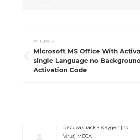
Navegación
ANTERIOR
entre
Microsoft MS Office With Activa
publicaciones
Publicación
single Language no Background
anterior:
Activation Code
Recuva Crack + Keygen [no
Virus] MEGA