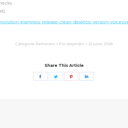
checks
st]
revolution-elamigos-release-clean-desktop-version-voiceov
Categoría:
Removers
Por
alejandro
22 junio, 2026
Share This Article
Share
Share
Share
Share
on
on
on
on
Facebook
Twitter
Pinterest
LinkedIn