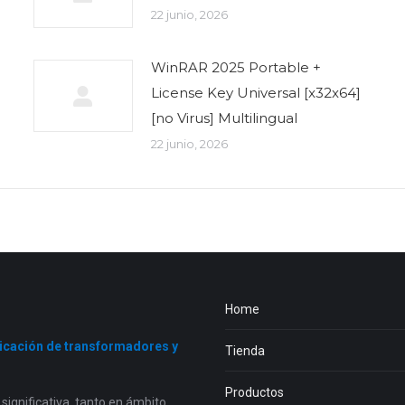
22 junio, 2026
WinRAR 2025 Portable +
License Key Universal [x32x64]
[no Virus] Multilingual
22 junio, 2026
Home
ricación de transformadores y
Tienda
Productos
ignificativa, tanto en ámbito